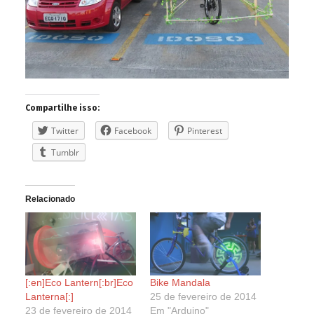
Compartilhe isso:
Twitter
Facebook
Pinterest
Tumblr
Relacionado
[:en]Eco Lantern[:br]Eco
Bike Mandala
Lanterna[:]
25 de fevereiro de 2014
23 de fevereiro de 2014
Em "Arduino"