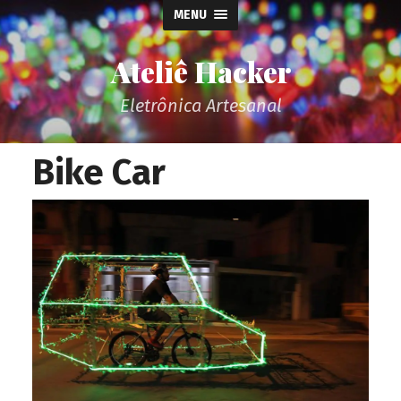
MENU
Ateliê Hacker
Eletrônica Artesanal
Bike Car