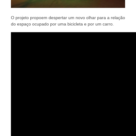
O projeto propoem despertar um novo olhar para a relação
do espaço ocupado por uma bicicleta e por um carro.